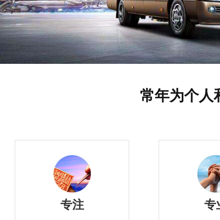
常年为个人
专注
专