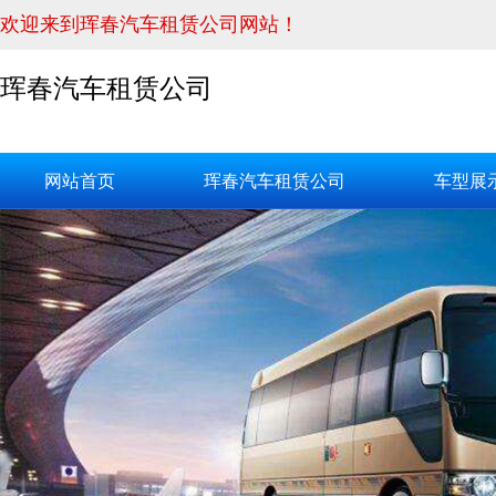
欢迎来到珲春汽车租赁公司网站！
珲春汽车租赁公司
网站首页
珲春汽车租赁公司
车型展